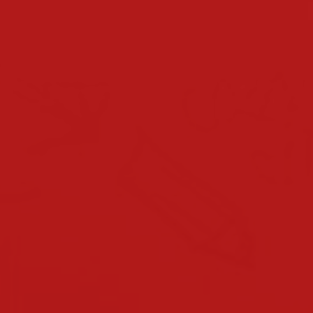
schuljahreskalender
bevorstehende termine
team
direktion
lehrerinnen & lehrer
klassen
klassen 2025/2026
klassen 2024/2025
klassen 2023/2024