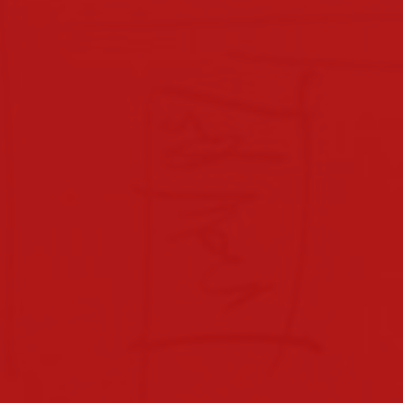
beratungslehrerin
x-point
downloads
downloads für eltern
downloads lehrpersonal
hausordnung
verhaltensvereinbarungen
sprechstunden