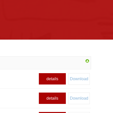
details
Download
details
Download