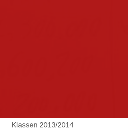
x-point
downloads
downloads für eltern
downloads
lehrpersonal
hausordnung
verhaltensvereinbarungen
sprechstunden
kontakt
impressum
intern
Klassen
2013/2014