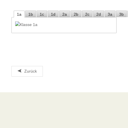
1a
1b
1c
1d
2a
2b
2c
2d
3a
3b
Zurück
Kontakt
MS Guntramsdorf
Sportplatzstraße 15
2353 Guntramsdorf